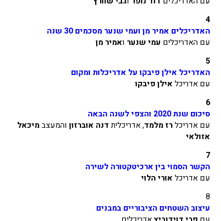
עם האדריכלים
דוד נופר
ו
גבי שוורץ
4
האדריכלים אמיר מן ועמי שנער מסכמים 30 שנה
עם האדריכלים
עמי שנער
ו
אמיר מן
5
האדריכל אילן פיבקו על אדריכלות ומקום
עם אדריכל
אילן פיבקו
6
סיכום שנת 2020 והצפי לשנה הבאה
עם אדריכל
רז מלמד
, אדריכלית
דנה אוברזון
והמעצב
מיכאל
אזולאי
7
הקשר הסמוי בין ארכיטקטורה לשירה
עם אדריכל
אורי הלוי
8
עיצוב השטחים הציבוריים במבנים
עם
פרי דוידוביץ
אדריכלים