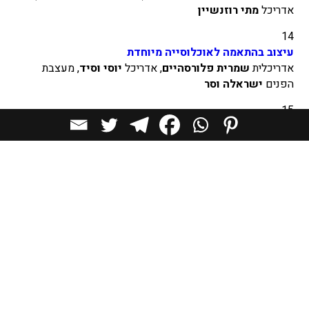
אדריכל
מתי רוזנשיין
14
עיצוב בהתאמה לאוכלוסייה מיוחדת
אדריכלית
שמרית פלורסהיים
, אדריכל
יוסי וסיד
, מעצבת
הפנים
ישראלה וסר
15
תפיסת העולם האדריכלית של אורלי שרם
אדריכלית
אורלי שרם
16
בין הנהר למדבר – שיקום נופי
ברוידא מעוז
אדריכלות נוף
17
אדריכלות מעוצבת לאנשים עם מוגבלות
אדריכליות
אריאל בלונדר
ו
טלי כהן אנדרסון
. גולני אדריכלים,
אדריכלית
גלית גולני
ואדריכל
ירון גולני
18