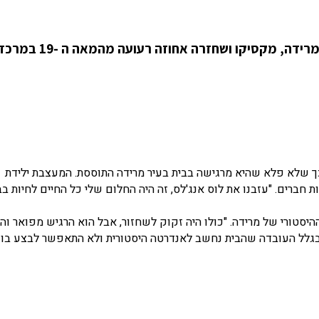
המעצבת Marjorie Skouras עברה מלוס אנג'לס למרידה, מקסיקו ושחזרה אחוזה רעועה מהמאה ה -19 במרכ
תה לצבעים עזים, כך שלא פלא שהיא מרגישה בבית בעיר מרידה התוססת. המעצבת ילידת
לתה את בירת מדינת יוקטן בשנת 2015 באמצעות חברים. "עזבנו את לוס אנג'לס, זה היה החלום שלי כל החיים לחיות 
 חלומה בבית אחוזה מהמאה ה -19, במרכז ההיסטורי של מרידה. "כולו היה זקוק לשחזור, אבל הוא הרגיש מפוא
 בגלל העובדה שהבית נחשב לאנדרטה היסטורית ולא התאפשר לבצע בו ש