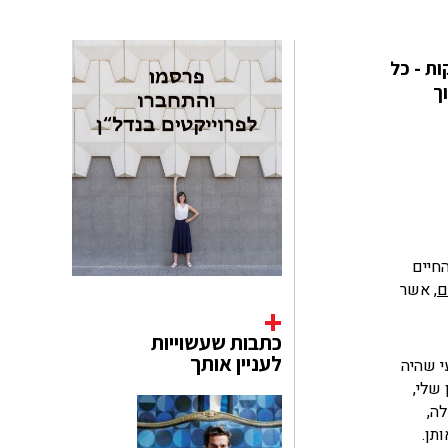
ת - כל
ך
החיים
ם
, אשר
כתבות שעשוייות
לעניין אותך
י שהיה
שלי,
ה,
תן.