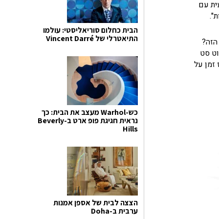
ית עם
".
הבית כחלום סוריאליסטי: עולמו
התיאטרלי של Vincent Darré
הזה?
וט סט
 זמן על
כש-Warhol מעצב את הבית: כך
נראית חגיגת פופ ארט ב-Beverly
Hills
הצצה לבית של אספן אמנות
ערבית ב-Doha