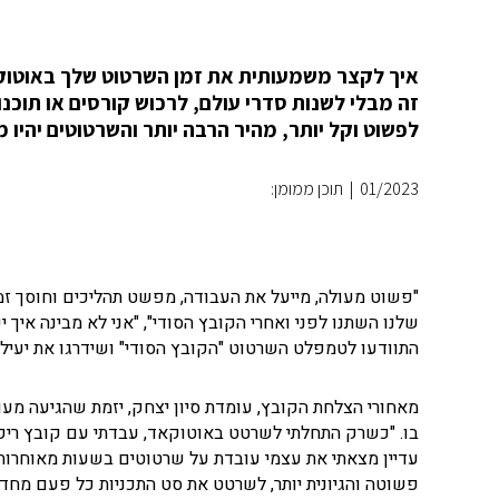
איך לקצר משמעותית את זמן השרטוט שלך באוטוקאד
זה מבלי לשנות סדרי עולם, לרכוש קורסים או תוכנ
לפשוט וקל יותר, מהיר הרבה יותר והשרטוטים יהיו מ
01/2023
|
תוכן ממומן:
"פשוט מעולה, מייעל את העבודה, מפשט תהליכים וחוסך זמן 
שלנו השתנו לפני ואחרי הקובץ הסודי", "אני לא מבינה איך 
התוודעו לטמפלט השרטוט "הקובץ הסודי" ושידרגו את יעי
מאחורי הצלחת הקובץ, עומדת סיון יצחק, יזמת שהגיעה מעו
בו. "כשרק התחלתי לשרטט באוטוקאד, עבדתי עם קובץ ריק 
עדיין מצאתי את עצמי עובדת על שרטוטים בשעות מאוחרות",
פשוטה והגיונית יותר, לשרטט את סט התכניות כל פעם מחדש.