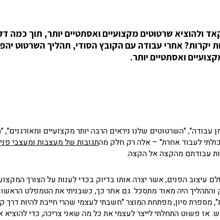
 ולהוציא שרטוטים מקצועיים ואסתטיים יותר, תוך כמה דקו
ות יקרות? אחרי עבודה עם הקובץ הסודי, תהליך השרטוט יהפו
קצועיים ואסתטיים יותר.
עבודה", "השרטוטים שלנו ניראים הרבה יותר מקצועיים ומאורגנים", "
יכולתי לעבוד אחרת" – אלה רק חלק מה
תגובות של מעצבות ומעצבי פני
לות עבודתם מהקצה אל הקצה.
לם עיצוב הפנים, אשר יצרה אותו בדיוק בכדי לענות על הצורך המקצוע
והתהליך היה מאוד מתסכל. גם אחר כך, כשבניתי את הטמפלט הראשון 
 מספרת סיון, מפתחת המוצר "חשבתי לעצמי שהרי חייבת להיות דרך קל
 אז פשוט התחלתי לייצר לעצמי את כל מה שאני צריכה, כדי להוציא או