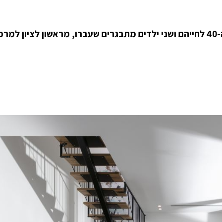
דירת דופלקס תל אביבית, עוצבה לבני זוג בשנות ה-40 לחייהם ושני ילדים מתבגרים שעברו, מראשון לציון