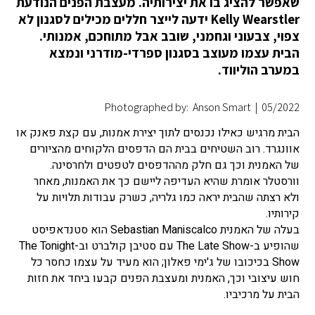
שאפשר להציג בו את יצירותיה. מעצבת הפנים הנודעת
Kelly Wearstler ידעה לייצר חללים מכילים לסגנון לא
צפוי, צבעוני וגחמני, שובב אבל מתוחכם, אמנותי.
הבית עצמו מעוצב בסגנון ספרדי-מודרני ונמצא
במערב הוליווד.
Photographed by: Anson Smart
|
05/2022
הבית מרגיש כאילו נכנסים לתוך יצירת אמנות, עם קצת פאנק או
אוונגרד. רוב השטיחים בבית הם הדפסים הלקוחים מהציורים
של האמנית וכך גם חלק מההדפסים לטפטים ולחרסינה.
וורסטלר אומרת שהיא העדיפה ליישם כך את האמנות, מאחר
ולא רצתה שהבית יראה כמו גלריה, כשרק עבודות תלויות על
קירותיו.
בעלה של האמנית Sebastian Maniscalco הוא סטנדאפיסט
שהופיע ב-The Late Show עם סטיבן קולברט וב-The Tonight
Show בכיכובו של ג'ימי פאלון; הוא מעיד על עצמו כחסר כל
חוש עיצובי וכך, האמנית ומעצבת הפנים קבעו ביחד את חזות
הבית על מרכיביו.