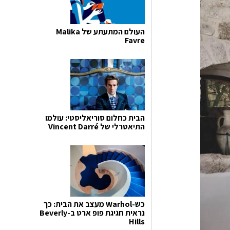
העולם המתעתע של Malika
Favre
הבית כחלום סוריאליסטי: עולמו
התיאטרלי של Vincent Darré
כש-Warhol מעצב את הבית: כך
נראית חגיגת פופ ארט ב-Beverly
Hills