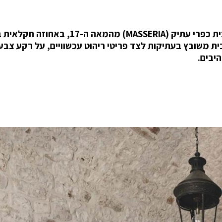
סטודיו Alexander Waterworth Interiors שיפץ בית כפרי עתיק (MASSERIA) מהמאה ה-17, ב
זיתים של דרום איטליה, ליד חופי Puglia. הבית משובץ בעתיקות לצד פריטי ריהוט עכשוויים, על רק
יבים.