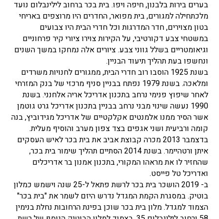
בערים בירות בלבנון, חיפה ויפו. בית בכר ברחוב לילינבלום נועד
מלכתחילה למגורים, בית מפואר, החדרים היו מרוצפים באריחי
בטון מצוירים, חדר המדרגות וכל חדרי הבית היו צבועים
במשטחי צבע דקורטיבי, על הקירות צוירו ציורי קיר פרחוניים
וגיאומטריים בשלל גווני צבע. ציורים אלה נמחקו במשך השנים
ונחשפו בעת תהליך תיעוד הבניין.
בשנת 1925 הוסבו רוב חדרי הבית, ממגורים לחנויות משרדים
ומלאכה. בשנת 1979 נפתח בבניין סניף מרכזי של בנק המזרחי
לאחר שיפוץ פנימי נרחב בתכנון אדריכל אריה אלחנני. בשנת
1990 נעשה שינוי מבני נרחב בבניין בתכנון אדריכל גרט גוטמן
אשר הסיר ממנו אלמנטים אקלקטיים של אדריכל מגידוביץ, בנה
קומה ורביעית ושני אגפים בצד צפון מערב והוסיף מעלית.
בדצמבר 2013 מכרה קבוצת אביב את בית בכר לאיש העסקים
איתן ורטהיימר. בשנת 2014 הסתיים תהליך שימור בית בכר,
שהחזיר לו את מראהו המקורי, בתכנון אמנון בר אדריכלים
ואדריכל טל פייסט.
ב- 2019 הושכר בית בכר לרשת פתאל ל-25 שנה וישמש כמלון
בוטיק. במסגרת הקמת המגדל נדרש היזם לשמר את "בית בכר"
הצמוד למגדל. מלון בית בכר שוכן בפינת הרחובות נחלת בנימין
58 ורחוב לילינבלום 35, בצמוד למלון הבוטיק הנוסף של רשת