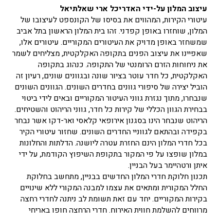
עיצוב המלון על-ידי האדריכל ארי שאלתיאל
עיטורי הקירות, המהווים את בסיסו של הקונספט לעיצובו של
המלון, שוחזרו באופן קפדני. זהו בית המלון הראשון בתל אביב
שמשחזר באופן מדויק את העיטורים המקוריים. עיטורים אלו,
שאפיינו את עיצוב הפנים בתקופה האקלקטית, מצליחים לשמר
את ניחוחות הזרם הרומנטי של התקופה. כנהוג בתקופה
האקלקטית, כל חדר עוטר בציור שונה ובגוונים שונים, רעיון זה
הוביל יצירה של סיפורי גוונים בחדרים השונים. הגוונים השונים
שנבחרו, מתוך נגזרת גווני העיטור המקוריים ובאים לידי ביטוי
בבחירת הגוון הכללי של קירות כל חדר, גווני הריהוט והשטיחים.
הריהוט שנבחר הינו בסגנון אירופאי קלאסי ואר-דקו אשר נבחר
בקפידה ובהתאם לגווניי החדרים השונים. שחזור עיטורי הקיר
בכל חדרי המלון הינם החזרת עטרה ליושנה. הדלתות והחלונות
במלון שופצו על פי המקור בתקופת השיפוץ הקודמת, על ידי
איתן ורטהיימר בעל הבניין.
תכנון חלוקת חדרי המלון החדשים בבניין, מתחשב בחלוקת
החלל המקורית ומתאים את עצמו למבנה המקורי ללא שינויים
בקירות המקוריים. יחד עם זאת תשומת לב ניתנה לחדרי רחצה
מרווחים להשלמת חווית האירוח. חדרי הרחצה חופו באריחי