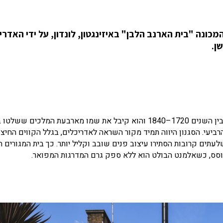
וץ ורענון בקלילות צבעונית, בית משנות ה-70, המכונה "בית הארנב הלבן" באיזינגטון, לונדון, על ידי הא
סגנון האדריכלות הג'ורג'יאנית נפוץ בארצות האנגלוסקסיות בין השנים 1720–1840 והוא קיבל את שמו מארבעת המ
הרביעי. הסגנון היווה תמיד מקור השראה לאדריכלים, בגלל הקווים החיצו
לעתים קרובות הסתירו עיצוב פנים שובב וקליל יותר. כך בית המגורים ה
 תוסס, כשאלמנט הבולט הוא ללא ספק גרם המדרגות המפואר.