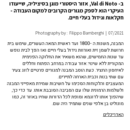
ב- Val di Noto, אזור היסטורי מוגן בסיציליה, שייעודו
העיקרי הוא לספק מגורים הקרובים למקום העבודה -
חקלאות וגידול בעלי חיים.
Photography by : Filippo Bamberghi
|
07/2021
המבנה, משנות ה -1800 ועד ראשית המאה העשרים, שימש בית
חרושת לשמן זית ואורוות גידול בעלי חיים ואז הפך לבית נופש
עד שנות החמישים, שהוא משאיר את החלוקה הפנימית
המקורית ללא שינוי: אזור עבודה במרחב הפתוח וחללים
לאיחסון החציר. כעת הוסב המבנה למגורים פרטיים לזוג צעיר
עם שתי בנות וכבית הארחה לתיירים.
המעצבים והלקוחות הסכימו על חשיבות שמירת מאפייני המבנה
ולשלמות הרמונית שלו עם הסביבה הסובבת אותו. עד כדי כך,
שיהפוך אותו לדוגמא ומופת לכל הדורות שחיו באזור זה, כמו
מונוליט בן אלפי שנים שתמיד היה שם.
האדריכלים