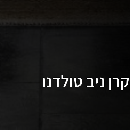
רן ניב טולדנו