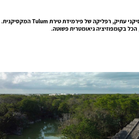
בית הנופש Casa Caracol התמקם בתוך מבנה מקסיקני עתיק, רפליקה של פירמידת 
הכל בקומפוזיציה גיאומטרית פשוטה.