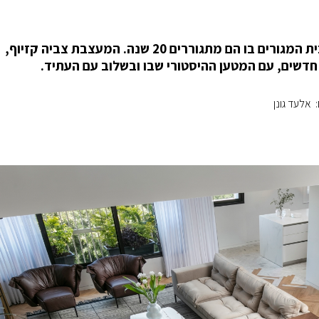
בני זוג בשנות ה-70, שיפצו מהקצה אל הקצה את בית המגורים בו הם מתגוררים 20 שנה. המעצבת צביה קזיוף,
חדשים, עם המטען ההיסטורי שבו ובשלוב עם העתיד.
: אלעד גונן