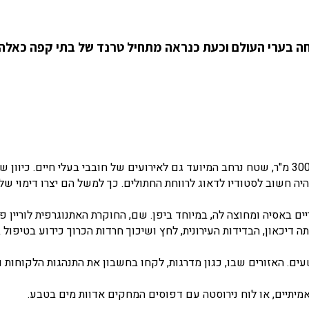
יחה בערי העולם וכעת כנראה מתחיל טרנד של בתי קפה כאלה
את בית הקפה לחתולים Meow, עיצב E Studio, בשטח של 300 מ"ר, שטח נרחב המיועד גם לאירועים של חובבי בעלי חיים. 
היה חשוב לסטודיו לדאוג לרווחת החתולים. כך למשל הם יצרו דימוי של 
יים באסיה ומחוצה לה, במיוחד ביפן. שם, החוקרת האתנוגרפית לוריין פ
 דיכאון, הבדידות העירונית, לחץ ושיכוך חרדות הכרוך כידוע בטיפול 
 האזורים שבו, כגון מדרגות, לקחו בחשבון את התנהגות הלקוחות וג
מיתיים, או לוח נירוסטה עם דפוסים המחקים אדוות מים בטבע.