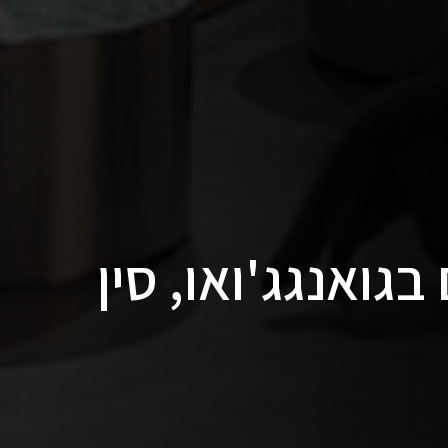
גואנגג'ואו, סין