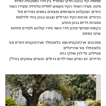
ותחתיה קיר בגובה חלקי המפריד בין חדר האמבטיה לאיזור
מיטה. מצידו האחד הקיר משמש לתליית טלוויזיה ומצידו השני
כיורים. המקלחון והשרותים נמצאים בתאים נפרדים מול
הכיורים. ארונות הקיר הגדולים נצבעו בגוון בהיר ולדלתות
מסגרות וידיות בגוון מוזהב.
בקומת המרתף תוכנן חדר כושר וחדר קולנוע ולצידם סוויטת
שינה נוספת.
מתכננים: ארכיטקטית תמר בלומנפלד וארכיטקטית יהודית מור.
בלומנפלד מור אדריכלים
סטיילינג נלי לוין ואלקי גזית
הדיירים: זוג הורים ושני ילדים גדולים. ההורים עוסקים בנדל"ן.