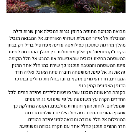
מבואת הכניסה מחופה בדופן נגרות המכילה ארון שרות ודלת
המובילה אל איזור המעלית ושרותי האורחים. אל המבואה מוביל
מהלך מדרגות שתוכנן כסילואטה עדינה מפרופיל ברזל דק בגוון
הקיר ו"קופסאות" עץ אלון מושחלות. בין מהלך המדרגות לפינת
המשפחה מחיצת זכוכית שמאפשרת את המבט אל חלל הקומה.
פינת המשפחה והמטבח תוכננו כך שיהיו כמו חלל אחד המזין
זה את זה. אל פינת המשפחה חוברת פינת האוכל ואליה חדר
המגורים. חדר המגורים מוקף ברובו בחלונות גדולים ובמרכז
הדופן הצפונית קמין בנוי.
בקומה הראשונה תוכננו שתי סוויטות לילדים ויחידת הורים. לכל
החדרים תקרת עץ משופעת על פי שיפועי גג הרעפים
שמעליהם. לוחות העץ והקורות מולבנים. הקומה מחולקת כך
שאגף ההורים מופרד מזה של הילדים בשלוש מדרגות
המובילות אל חלל עבודה ומבואה לפני יחידת ההורים.
חדר ההורים תוכנן כחלל אחד עם תקרה גבוהה ומשופעת