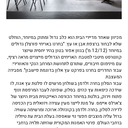
מכיוון שאחד מדיירי הבית הוא כלב גדול ומתוק במיוחד, הוחלט
שלא לבחור ברצפת אבן או עץ. "בחרנו באריחי פורצלן גדולים
במיוחד (1.2/1.2 מ') בגוון אפור בטון בהיר יחסית שיוצר
קונטרסט מיטבי למטבח. האריחים הגדולים מייצרים מראה רציף,
עם מינימום חיבורים, שתורם לתחושת המרחב הנקי והאוורירי.
עבור החדרים בחרנו בפרקט עץ אלון בדוגמת פישבון". מסבירה
המעצבת.
עבור הסלון בחרה זלדמן בשולחן מרשים לו פלטת עץ אגוז, לו
שידכה כיסאות עץ כהים. בסלון, שפונה לעבר המרפסת ונוף
פתוח וירוק, בולטת במיוחד הכורסה האייקונית מבית היוצר של
צ'ארלס איימס. על מנת לייצר מעין עצירה ויזואלית בין הכניסה
לדירה לסלון, בחרה זלדמן בקונזולה ארוכה ומרשימה עשויה
ברזל עליה מוצבים חפצי נוי שאספה בעלת הבית עת טיוליה
ברחבי העולם. פרטי האמנות המקורית שהיתה תלויה ברחבי