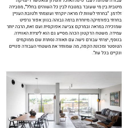
עבודה שפונה לעבר פינת האוכל והסלון ומאפשר דינמיקה
מיטבית בין מי שעובד במטבח לבין כל השוהים בחלל", מסבירה
זלדמן. "בחרתי לשוות לו מראה יוקרתי ועוצמתי ולטובת העניין
בחרתי בפורמיקה מיוחדת ברמה גבוהה בגוון אפור גרפיט
שמזכירה במראה ובמרקם צביעה אפוקסית ועם זאת, הרבה יותר
עמידה. משטח הדקטון הכהה מסייע גם הוא ליצירת האווירה.
בנוסף, יצרתי עבורם נישה עם תאורה נסתרת שם ממוקמים
הטוסטר ומכונת הקפה, מה שמותיר את משטחי העבודה פנויים
ונקיים בכל עת".