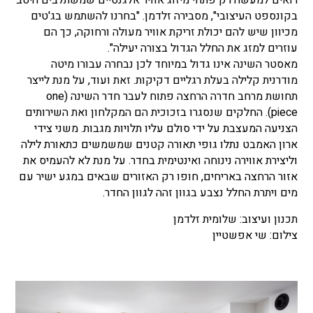
רואים למעשה רק פתחי מיזוג אוויר אלגנטיים שמשתלבים היטב
בקונספט העיצובי", מסבירה זלדמן. "בחרנו להשתמש בג'טים
מכיוון שיש להם יכולת זריקת אוויר מעולה ורחוקה, כך הם
עוזרים למזג את החלל הגדול בצורה יעילה".
מאסטר השינה אינו גדול במיוחד לכן נבחרה עבורו מיטה
מודרנית קלילה בעלת רגליים דקיקות. זאת ועוד, על מנת לייצר
תחושת מרחב חדרה הרחצה פתוח לעבר חדר השינה (one
piece). החלקים שנסגרו בזכוכית הם המקלחון ואת השירותים
הצניעה המעצבת על ידי סולם עליו תלויות מגבות. משני צידי
ארון האמבט נתלו גופי תאורה קטנים שמשמשים כתאורת לילה
וליצירת אווירה נינוחה ואינטימית בחדר. על מנת לא להעמיס את
אזור הרחצה באריחים, חופו רק האזורים שבאים במגע ישיר עם
מים ויתרת החלל נצבע בגוון זהה לגוון החדר.
תכנון ועיצוב: שלומית זלדמן
צילום: שי אפשטיין