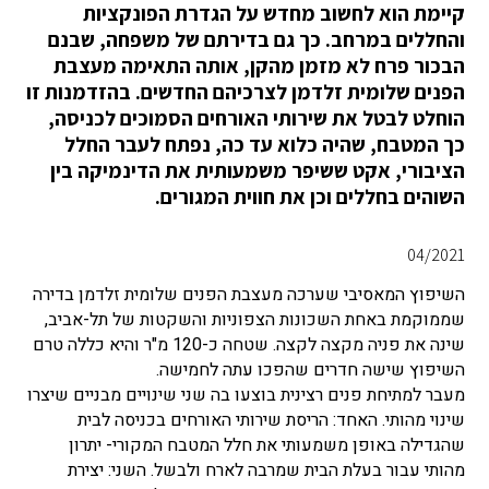
קיימת הוא לחשוב מחדש על הגדרת הפונקציות
והחללים במרחב. כך גם בדירתם של משפחה, שבנם
הבכור פרח לא מזמן מהקן, אותה התאימה מעצבת
הפנים שלומית זלדמן לצרכיהם החדשים. בהזדמנות זו
הוחלט לבטל את שירותי האורחים הסמוכים לכניסה,
כך המטבח, שהיה כלוא עד כה, נפתח לעבר החלל
הציבורי, אקט ששיפר משמעותית את הדינמיקה בין
השוהים בחללים וכן את חווית המגורים.
04/2021
השיפוץ המאסיבי שערכה מעצבת הפנים שלומית זלדמן בדירה
שממוקמת באחת השכונות הצפוניות והשקטות של תל-אביב,
שינה את פניה מקצה לקצה. שטחה כ-120 מ"ר והיא כללה טרם
השיפוץ שישה חדרים שהפכו עתה לחמישה.
מעבר למתיחת פנים רצינית בוצעו בה שני שינויים מבניים שיצרו
שינוי מהותי. האחד: הריסת שירותי האורחים בכניסה לבית
שהגדילה באופן משמעותי את חלל המטבח המקורי- יתרון
מהותי עבור בעלת הבית שמרבה לארח ולבשל. השני: יצירת