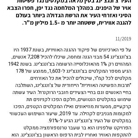
העיר צ'ונגצ'ינג בסין מלאה במקלטים נגד פשיטות
אויר של היפנים. במהלך המלחמה נגד יפן, חפרו הצבא
הסיני ואזרחי העיר את הרשת הגדולה ביותר בעולם
להגנה אווירית, ששטחה יותר מ -1.5 מיליון מ"ר.
11/2019
על פי הארכיונים של פיקוד ההגנה האווירית, בשנת 1937 היו
בצ'ונגצ'ינג 54 מבני הגנה ומחסה, שיכלו להכיל 7,208 אנשים,
המהווים רק 1% מהאוכלוסייה הרשומה בצ'ונגצ'ינג. בשנת 1942
הגיע מספר המקלטים בצ'ונגצ'ינג ל-1,603, ממוצע של 178
מקלטים לכל קמ"ר, שיכולים להכיל את כל האזרחים.
"תרבות הפשיטה האווירית" הייחודית של צ'ונגצ'ינג, השתלבה
בחיי האנשים וגם בחיי הצעירים חובבי הרוקנרול. העיר עשתה
שימוש במקלטים הנטושים, חלקם הפכו לקניונים תת
קרקעיים, מסעדות מוזיאונים ואילו המקלטים הקטנים, הפכו
למקומות מגניבים לקהילה. עד 2019, שיעור השימוש העכשווי
במקלטים של העיר צ'ונגצ'ינג הגיע ל-91%.
הפרויקט שלפנינו הוא בר שעבר טרנספורמציה ממקלט
להתקפות האוויר ואחריו לבית הדפוס הראשון בצ'ונגצ'ינג. הוא