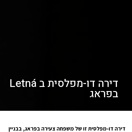
דירה דו-מפלסית ב Letná
בפראג
דירה דו-מפלסית זו של משפחה צעירה בפראג, בבניין