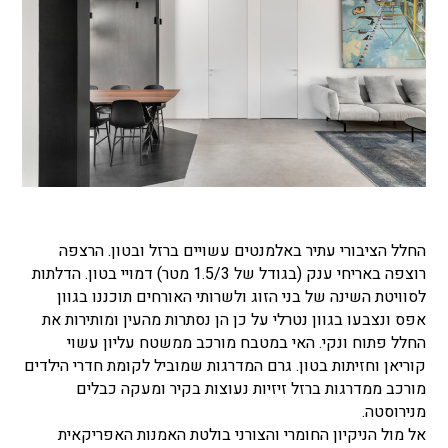
החלל הציבורי עתיר באלמנטים עשויים ברזל ובטון. הרצפה
רוצפה באריחי ענק (בגודל של 1.5/3 מטר) דמויי בטון. הדלתות
לסוויטת השינה של בני הזוג ולשרותי האורחים תוכננו בגוון
אפס ונצבעו בגוון נטרלי על כן הן נסתרות מהעין ומותירות את
החלל פתוח ונקי. האי במטבח מורכב ממשטח עליון עשוי
קוריאן וחזיתות בטון. גרם המדרגות שמוביל לקומת חדרי הילדים
מורכב ממדרגות ברזל זיזיות נעוצות בקיר ומעקה כבלים
מנירוסטה.
אל מול הניקיון החומרי והצורני בולטת האמנות האפריקאית