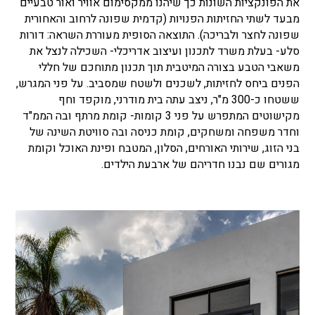
את הפונקציות השונות כך שיהנו ממקסימום אוויר ואור טבעיים
מבעד לשתי החזיתות הפנויות (קדמית שפונה לרחוב והאחורית
שפונה לחצר ולבריכה). התוצאה הסופית מעוררת השראה: דורות
סלע- בעלת משרד לתכנון ועיצוב אדריכלי- השכילה לנצל את
משאבי הטבע בצורה המיטבית תוך תכנון מתוחכם של חללי
הפנים ביחס לחזיתות, לשכנים ולשטח שמסביב. על פני המגרש,
ששטחו כ-300 מ"ר, ניצב עתה בית מודרני, מוקפד וחף
מקישוטים המתפרש על פני 3 קומות- קומת מרתף ובה הממ"ד
וחדר משפחה ומשחקים, קומת כניסה ובה סוויטת השינה של
בני הזוג, שירותי האורחים, הסלון, המטבח ופינת האוכל וקומת
מגורים שם נבנו חדריהם של ארבעת הילדים.