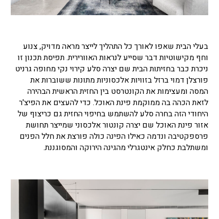
בעלי הבית שאפו לאורך כל התהליך לייצר מראה מדויק, צנוע
וחף מקישוטיות דבר שסייע לנראות האוורירית. תפיסת תכנון זו
ניכרת כבר בחזיתות הבית שם יצרה סלע קירוי נקי מחופה גרניט
פורצלן דמוי ברזל בזוויות אלכסוניות מתונות ששוברות את
המסה ומעצימות את הקונטרסט בין החזית הראשית הבהירה
לזאת הכהה בה ממוקמת פינת האוכל. כדי להעצים את הפיצ'ר
היחודי הזה בחרה סלע להשתמש בחיפוי החזית גם כריצוף של
אזור פינת האוכל שם יצרה קונטור אלכסוני שמייצר תחושת
פרספקטיבה ונדמה כאילו הפינה כולה פורצת את חלל הפנים
ומשתלבת כחלק אינטגרלי מהגינה הירוקה והמסוגננת.