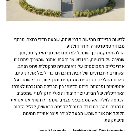
לרשות הדיירים חמישה חדרי שינה, שבעה חדרי רחצה, מרתף
מבוקר טמפרטורה וחדר קולנוע.
הוילה ממוקמת כך שתוכל למקסם את נוף האוקיינוס, ​​תוך
שמירה על פרטיות, במגרש צר יחסית, אתגר שהצריך פתרונות
אדריכליים המבוססים על גיאומטריה פרקטלית ויחס הזהב.
האזורים החברתיים של הבית מוגבהים כדי לנצל את הנופים,
כאשר החללים הפרטיים ממוקמים נמוך יותר, כדי לשמור על
אינטימיות ופרטיות. היחס הדינמי בין הבריכה המוגבהת לצורתו
האדריכלית של הבית, יוצר חיבור ויזואלי חזק לנוף שמסביב.
הכניסה לוילה היא מסע בפני עצמו, שנועד לחשוף אט אט את
מכמניה, מהגן המבודד המוביל לכניסה הראשית, לגליל הזהוב
הלוכד את אור השמש מבעד לצוהר ויוצר אווירה חמימה
ומשתקפת.