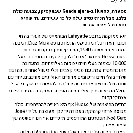
03/2019
מסעדת, Hueso ב-Guadalajara שבמקסיקו, צבועה כולה
בלבן, אבל הניואנסים שלה כל כך עשירים, עד שהיא
נחשבת ליצירת אמנות.
היא ממוקמת ברובע Lafayette הבוהמייני של העיר, בה חי
ועובד האדריכל המקסיקני המפורסם Diaz Morales. המבנה
המודרניסטי משנת 1940, משופץ וניחן בתקרות גבוהות.
השם Hueso פירושו "עצם" ולכן, על קירות המסעדה מעל
10,000 עצמות בעלי חיים יצוקות באלומיניום, בתערובת
מונוכרומטית עבה, עם סכיני קצבים וכלי בישול אחרים, כמו גם
שלדי בעלי חיים ורישומים מדעיים זואולוגיים מורכבים, יחד עם
שורה של חפצים אחרים, זה יכול היה להראות די מאקברי, אבל
החלל מרגיע ומזמין, אולי בזכות העיצוב המוקפד, המזכיר עיצוב
אצטקי קדום.
החזית החיצונית של Hueso אף היא ראוייה להתייחסות. כולה
מכוסה אריחי קרמיקה בעבודת יד לבן, מעוצבת על ידי José
Noé Suro. הפטרנים המודפסים מזכירים אף הם הפשטה שך
עיצוב אצטקי.
העיצוב נעשה על ידי אחיו של השף, Cadena+Asociados