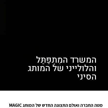
המשרד המִתְפַּתֵּל
והלולייני של המותג
הסיני
מטה החברה ואולם התצוגה החדש של המותג MAGIC