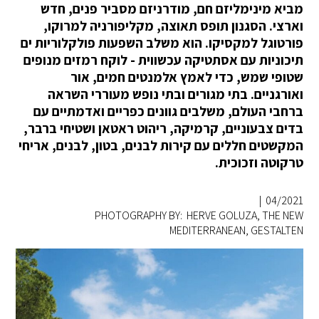
מביא מינימליזם חם, מודרניזם מסביר פנים, חדש
וארצי. הסגנון תופס תאוצה, מקליפורניה למרוקו,
פורטוגל למקסיקו. הוא משלב השפעות פולקלוריות ים
תיכוניות עם אסתטיקה עכשווית - לוקח רמזים מנופים
שטופי שמש, כדי לאמץ אלמנטים חמים, אור
ואורגניים. בתי מגורים ובתי נופש מעוררי השראה
ברחבי העולם, משלבים גוונים כפריים ואדמתיים עם
בדים צבעוניים, קרמיקה, ריהוט ראטאן ושטיחי ברבר,
המקשטים חללים עם קירות לבנים, בטון, לבנים, אריחי
טרקוטה וזכוכית.
|
04/2021
PHOTOGRAPHY BY: HERVE GOLUZA, THE NEW
MEDITERRANEAN, GESTALTEN