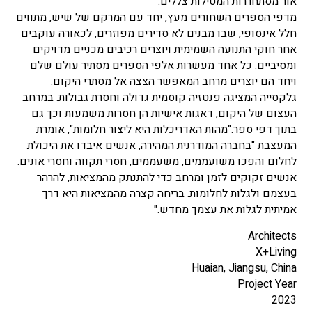
אור מסתחררות המטילות צללים.
מדפי הספרים השחורים מעץ, יחד עם המרקם של שיש, מתווים
חלל אינסופי, שבו מבנים לא סדירים מפוזרים, לכאורה עוקבים
אחר חוקי התנועה השמימית ויוצרים רכיבים מכניים מדויקים
ומסיביים. כל אחד מעשרות אלפי הספרים מסתיר עולם שלם
ויחד הם יוצרים מרחב המאפשר הצצה אל מסתרי היקום.
גלקסייה המציגה פנטזיה קוסמית גדולה וחסרת גבולות. במרחב
העצום של היקום, דאגות אישיות הן חסרות משמעות וכך גם
בתוך דפי ספר."מהות האדריכלות היא ליצור חלומות", אומרת
המעצבת "בחברה המודרנית המהירה, אנשים איבדו את היכולת
לחלום והפכו משועממים, משעממים, חסרי תקווה וחסרי אונים.
אנשים זקוקים לזמן ומרחב כדי להתנתק מהמציאות, להרהר
בעצמם ולגלות לחלומות. בריחה קצרה מהמציאות היא דרך
אמיתית לגלות את עצמך מחדש."
Architects
X+Living
Huaian, Jiangsu, China
Project Year
2023