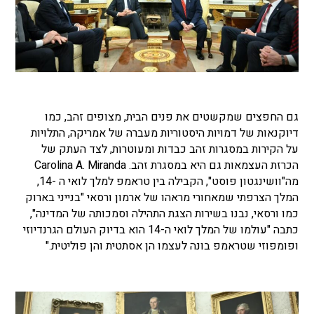
גם החפצים שמקשטים את פנים הבית, מצופים זהב, כמו
דיוקנאות של דמויות היסטוריות מעברה של אמריקה, התלויות
על הקירות במסגרות זהב כבדות ומעוטרות, לצד העתק של
הכרזת העצמאות גם היא במסגרת זהב. Carolina A. Miranda
מה"וושינגטון פוסט", הקבילה בין טראמפ למלך לואי ה -14,
המלך הצרפתי שמאחורי מראהו של ארמון ורסאי "בנייני בארוק
כמו ורסאי, נבנו בשירות הצגת התהילה וסמכותה של המדינה",
כתבה "עולמו של המלך לואי ה-14 הוא בדיוק העולם הגרנדיוזי
ופומפוזי שטראמפ בונה לעצמו הן אסתטית והן פוליטית."