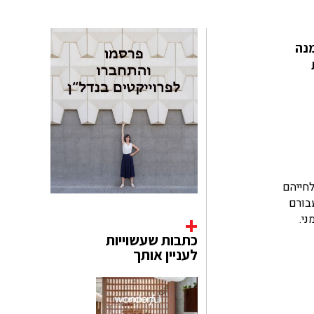
מנה
חולם להתעורר מידי בוקר בסוויטת אירוח מפנקת של אחד ממלונות הבוטיק השווים? ובכן, עבור בני זוג בשנות ה-50 לחייהם
עבורם
י.
כתבות שעשוייות
לעניין אותך