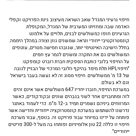
חיפוי גרעיני המגדל שאב השראה מעיצוב גינת הפרויקט וקפלי
האדמה שבה ומחזיתו המערבית של המגדל, המקופלת.
הגרעינים חופו כמשולשים לבנים, תלויים על אלמנט
קונסטרוקטיבי ייחודי ונראה שמשנים גוון וצורה במהלך היממה.
בחלל הישיבה האינטימי יותר, שגובהו חמישה מטרים, עוטפים
המשולשים גם את התקרה ומשנים לגמר עץ חמים.
על החיפוי בלובי כותבת הספקית חברת רוברט קומפקט:
"חיפויHPL תלת מימד בהיקף הלובי המרכזי של הבניין לגובה
של 13 מ’ ממשולשים. חיפוי מסוג זה לא נעשה בעבר בישראל
וגם לא בעולם.
במערכת החיפוי, חוברו יחדיו 647 משולשים אשר אינם זהים
לזה ומתחברים אחד לשני בגבהים שונים ובקודקודים, כאשר
המרווחים ביניהם נשמרים תמיד ב-12 מ”מ. כדי לעמוד באתגר
נדרשנו להשתמש במערכת קונסטרוקציה ייחודית וחדישה אשר
פותחה על ידינו במיוחד עבור פרויקט זה. בנוסף, עבור מערכת
חיפוי זו כללה 22 טון אלומיניום ופותחו בה מעל ל-300 פריטים
ייחודיים".