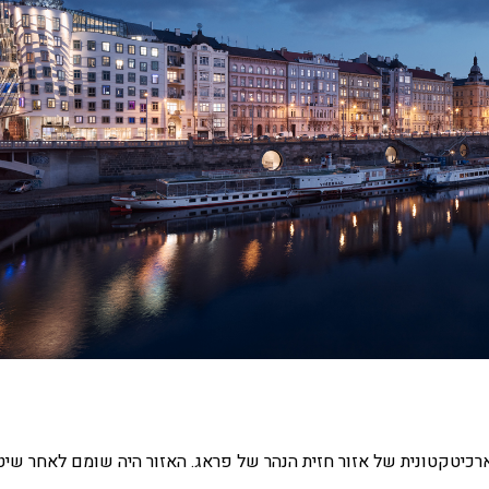
ית התחדשות הארכיטקטונית של אזור חזית הנהר של פראג. האזור היה שומם לאחר שי