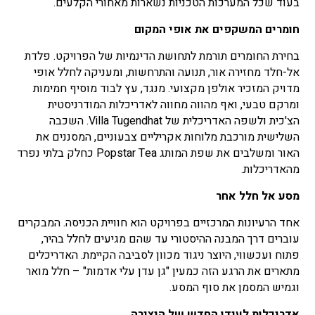
בעוד שכל המערכות הטכניות נשארות מאחורי הקלעים.
חומרים המשקפים את אופי המקום
בחירת החומרים תורמת לתחושת הדינמיות של הפרויקט. פלדת
אל-חלד מחזירה אור, תנועה והתרחשות, ומעניקה לחלל אופי
מדויק המזכיר אולפן מקצועי. מנגד, עץ לבוד מוסיף חמימות
ומרקם טבעי, ואף מהווה מחווה לאדריכלות המודרניסטית
הצ'כית ולשפה האדריכלית של Villa Tugendhat. השכבה
השלישית מורכבת מלוחות אקריליים צבעוניים, המסננים את
האור ומשלבים את שפת המותג Popstar Tea כחלק בלתי נפרד
מהאדריכלות.
מסע אל חלל אחר
אחד הרעיונות המרכזיים בפרויקט הוא חוויית הכניסה. המבקרים
עוברים דרך המבנה ההיסטורי עד שהם מגיעים לחלל בהיר,
פתוח ועכשווי, היוצר ניגוד מכוון לסביבה הקיימת. האדריכלים
מתארים את הרגע הזה כמעין "גן עדן עלי אדמות" – חלל מואר
וגמיש המסמן את סוף המסע.
אדריכלות לעידן החדש של היצירה