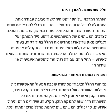
חלל שמשתנה לאורך היום
האתגר המרכזי של הפרויקט היה ליצור סביבת עבודה אחת
המסוגלת להכיל מגוון רחב של שימושים מבלי להגדיל את שטח
המבנה. הפתרון שנבחר הוא חלל פתוח וגמיש, המשתנה בהתאם
לצרכים המשתנים של המשתמשים. ריהוט נייד המותקן על
גלגלים מאפשר לארגן מחדש את החלל בתוך דקות, בעוד
שמחיצות הזזה קלות מאלומיניום ומזכוכית אקרילית צבעונית
מאפשרות לפתוח, לחלק או לעצב מחדש אזורים שונים בהתאם
לאירוע – החל מיום עבודה רגיל ועד להופעה אינטימית או
שידור חי.
תשתית נסתרת מאחורי הגמישות
מאחורי החלל הציבורי מסתתרת שכבת תפעול המאפשרת את
פעילותו השוטפת של המתחם. היא כוללת חדר בקרה נפרד,
משרד קטן ואזורי אחסון לציוד טכני, המספקים את כל
התשתיות הדרושות להפקת תוכן, הקלטות, שידורים חיים וניהול
אירועים. כך יכולים המשתמשים ליהנות מחלל מרכזי פתוח ונקי,