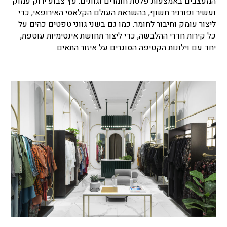
המעצבים באמצעות פלטת חומרים וגוונים: עץ צבוע ירוק עמוק
ועשיר ופורניר חשוף, בהשראת העולם הקלאסי האירופאי, כדי
ליצור עומק וחיבור לחומר. כמו גם בשני גווני טפטים כהים על
כל קירות חדרי ההלבשה, כדי ליצור תחושת אינטימיות עוטפת,
יחד עם וילונות הקטיפה הסוגרים על איזור התאים.