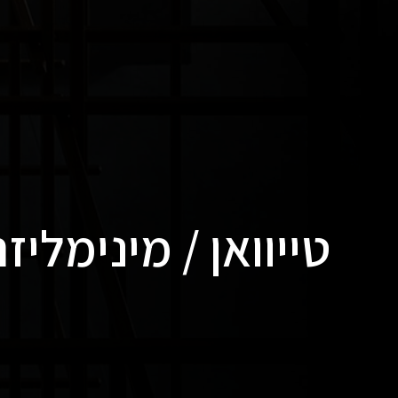
טייוואן / מינימליז