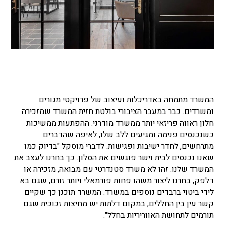
המשרד מתמחה באדריכלות ועיצוב של פרויקטי מגורים
ומשרדים. כבר במעבר הציבורי בולטת חזית המשרד שמזכירה
חלון ראווה פריזאי יותר ממשרד מודרני. ההפתעות ממשיכות
כשנכנסים פנימה ומגיעים ללב שלו, לאיפה שהדברים
מתרחשים, לחדר ישיבות ופגישות. לדברי מוסקל "בדיוק כמו
שאנו נכנסים לבית וישר פוגשים את הסלון. כך בחרנו לעצב את
המשרד שלנו. זהו לא משרד סטנדרטי עם מבואה, מזכירה או
דלפק, בחרנו ליצור משהו פחות פורמאלי ויותר זורם, שגם בא
לידי ביטוי ברבדים נוספים במשרד. המשרד תוכנן כך שקיים
קשר עין בין החללים, במקום דלתות יש מחיצות זכוכית שגם
תורמים לתחושת האווריריות בחלל".