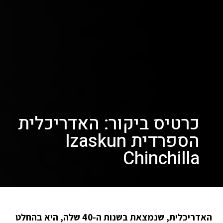
כרטיס ביקור: האדריכלית
הספרדית Izaskun
Chinchilla
האדריכלית, שנמצאת בשנות ה-40 שלה, היא בהחלט