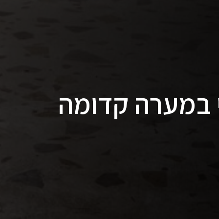
י במערה קדומה