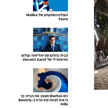
העולם המתעתע של Malika
Favre
הבית כחלום סוריאליסטי: עולמו
התיאטרלי של Vincent Darré
כש-Warhol מעצב את הבית: כך
נראית חגיגת פופ ארט ב-Beverly
Hills