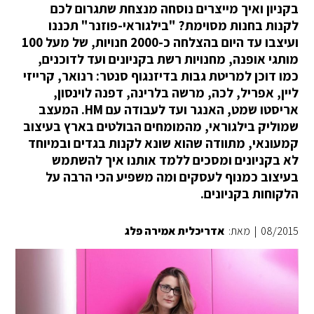
בקניון ואיך מייצרים נוסחה מנצחת שתגרום לכם
לקנות בחנות מסוימת? "בילגוראי-פוזנר" תכננו
ועיצבו עד היום בהצלחה כ-2000 חנויות, של מעל 100
מותגי אופנה, מחנויות רשת בקניונים ועד לדוכנים,
כמו דוכן למריטת גבות בדיזנגוף סנטר: רנואר, קרייזי
ליין, אפריל, לכה, מרשה בלרינה, דפנה לוינסון,
אריסטו שמט, האנגר ועד לעבודה עם HM. המעצב
שמוליק בילגוראי, מהמומחים הבולטים בארץ בעיצוב
קמעונאי, מתוודה שהוא שונא לקנות בגדים ובמיוחד
לא בקניונים ומסכים ללמד אותנו איך להשתמש
בעיצוב כמנוף לעסקים ומה משפיע הכי הרבה על
הלקוחות בקניונים.
08/2015
|
מאת:
אדריכלית אמירה פלג