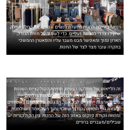
רנואר באיילון. החנות מיועדת לנשים וגברים. את החלל מחלק
ארון דו צדדי לתצוגת נעליים. כדי לשמור על חווית הגודל,
הארון נמוך ומאפשר מבט מעבר עליו והפאטרן ההמשכי
בתקרה עובר מצד לצד של החנות.
זה הלייאוט של מחלקת הנשים. תחימת הקולקציות השונות
נעשית באמצעות קיבוץ של רהיטים, מחיצות בגבהים
שונים,ארונות ייחודיים לכל אזור, הדגשה של אזורים בשטיחים
ובעזרת גוף התאורה הגדול שתלוי נמוך מעל אחד השולחנות
ומהווה נקודת פוקוס באזור הזה של החנות. בין הקולקציות יש
שבילים/מעברים ברורים.