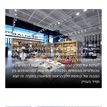
רנואר באיילון. חלון הראווה המרכזי – בחזית הפונה החוצה,
משמש כחלון ראווה ובחזית הפנימית מיועד לתצוגת קולקציה.
הוא מוגבה מהרצפה כדי לייצור עוד אלמנט ייחודי לחנות
"החנות עם החלון המרחף". המעצבים אוהבים להפגיש בין
טכנולוגיות מסורתיות וטכנולוגיות חדשות, כמו המפגש בין
המבנה של קופסת חלון הראווה והפאטרן בתקרה. זה יוצא
תמיד מעניין.