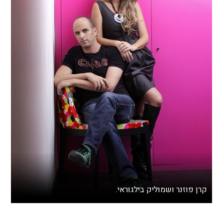
קרן פוזנר ושמוליק בילגוראי.