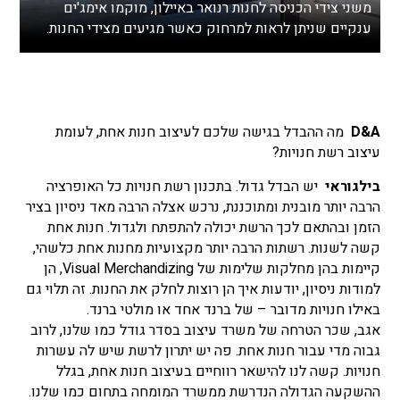
משני צידי הכניסה לחנות רנואר באיילון, מוקמו אימג'ים
ענקיים שניתן לראות למרחוק כאשר מגיעים מצידי החנות.
D&A
מה ההבדל בגישה שלכם לעיצוב חנות אחת, לעומת
עיצוב רשת חנויות?
בילגוראי
יש הבדל גדול. בתכנון רשת חנויות כל האופרציה
הרבה יותר מובנית ומתוכננת, נרכש אצלה הרבה מאד ניסיון בציר
הזמן ובהתאם לכך הרשת יכולה להתפתח ולגדול. חנות אחת
קשה לשנות. רשתות הרבה יותר מקצועיות מחנות אחת כלשהי,
קיימות בהן מחלקות שלימות של Visual Merchandizing, הן
למודות ניסיון, יודעות איך הן רוצות לחלק את החנות. זה תלוי גם
באילו חנויות מדובר – של ברנד אחד או מולטי ברנד.
אגב, שכר הטרחה של משרד עיצוב בסדר גודל כמו שלנו, לרוב
גבוה מדי עבור חנות אחת. פה יש יתרון לרשת שיש לה עשרות
חנויות. קשה לנו להישאר רווחיים בעיצוב חנות אחת, בגלל
ההשקעה הגדולה הנדרשת ממשרד המומחה בתחום כמו שלנו.