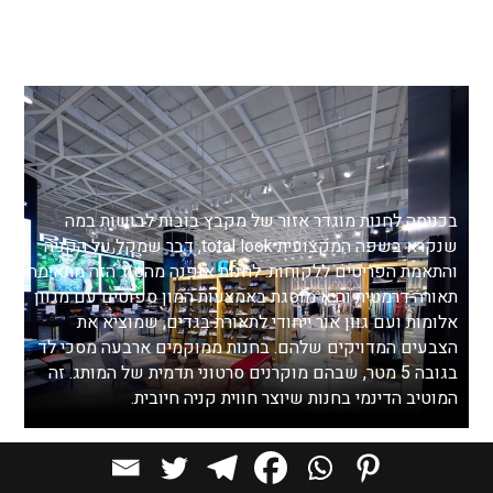
בכניסה לחנות מוגדר אזור של מקבץ בובות לבושות במה
שנקרא בשפה המקצועית total look, דבר שמקל על הקניה
והתאמת הפריטים ללקוחות. לחנות אופנה מהסוג הזה מתאימה
תאורה דרמטית והיא מוסגת באמצעות המון ספוטים עם מגוון
אלומות ועם גוון אור ייחודי לתאורת בגדים, שמוציא את
הצבעים המדויקים שלהם. בחנות ממוקמים ארבעה מסכי לד
בגובה 5 מטר, שבהם מוקרנים סרטוני תדמית של המותג. זה
המוטיב הדינמי בחנות שיוצר חווית קניה חיובית.