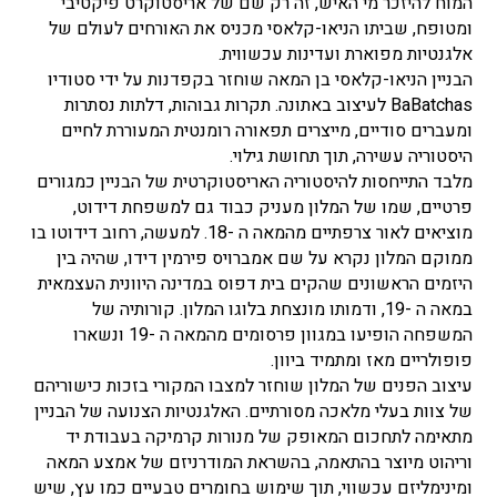
המוח להיזכר מי האיש, זה רק שם של אריסטוקרט פיקטיבי
ומטופח, שביתו הניאו-קלאסי מכניס את האורחים לעולם של
אלגנטיות מפוארת ועדינות עכשווית.
הבניין הניאו-קלאסי בן המאה שוחזר בקפדנות על ידי סטודיו
BaBatchas לעיצוב באתונה. תקרות גבוהות, דלתות נסתרות
ומעברים סודיים, מייצרים תפאורה רומנטית המעוררת לחיים
היסטוריה עשירה, תוך תחושת גילוי.
מלבד התייחסות להיסטוריה האריסטוקרטית של הבניין כמגורים
פרטיים, שמו של המלון מעניק כבוד גם למשפחת דידוט,
מוציאים לאור צרפתיים מהמאה ה -18. למעשה, רחוב דידוטו בו
ממוקם המלון נקרא על שם אמברויס פירמין דידו, שהיה בין
היזמים הראשונים שהקים בית דפוס במדינה היוונית העצמאית
במאה ה -19, ודמותו מונצחת בלוגו המלון. קורותיה של
המשפחה הופיעו במגוון פרסומים מהמאה ה -19 ונשארו
פופולריים מאז ומתמיד ביוון.
עיצוב הפנים של המלון שוחזר למצבו המקורי בזכות כישוריהם
של צוות בעלי מלאכה מסורתיים. האלגנטיות הצנועה של הבניין
מתאימה לתחכום המאופק של מנורות קרמיקה בעבודת יד
וריהוט מיוצר בהתאמה, בהשראת המודרניזם של אמצע המאה
ומינימליזם עכשווי, תוך שימוש בחומרים טבעיים כמו עץ, שיש