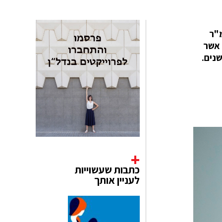
 בדרום צרפת, ניצב מלון יוקרה אקלקטי L’Arlatan, המשתרע על פני 4,000 מ"ר
ופת שלימה: הוא מציג חללי פנים אמנותיים מלאי חיים של האמן הקובני-מקסיקני Jorge Pardo, אשר
כתבות שעשוייות
לעניין אותך