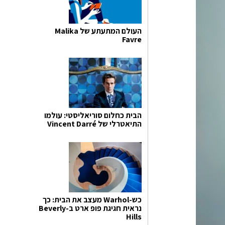
העולם המתעתע של Malika
Favre
הבית כחלום סוריאליסטי: עולמו
התיאטרלי של Vincent Darré
כש-Warhol מעצב את הבית: כך
נראית חגיגת פופ ארט ב-Beverly
Hills