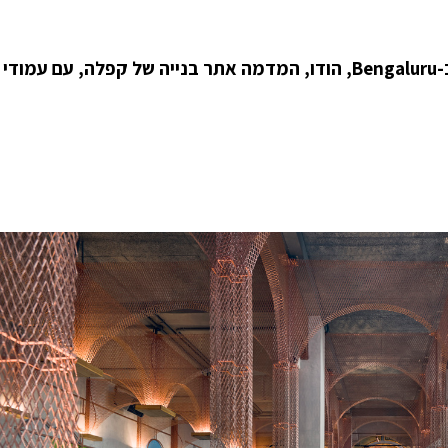
האדריכלים FADD Studio עיצבו מסעדה אסייתית ב-Bengaluru, הודו, המדמה אתר בנייה של קפלה, ע