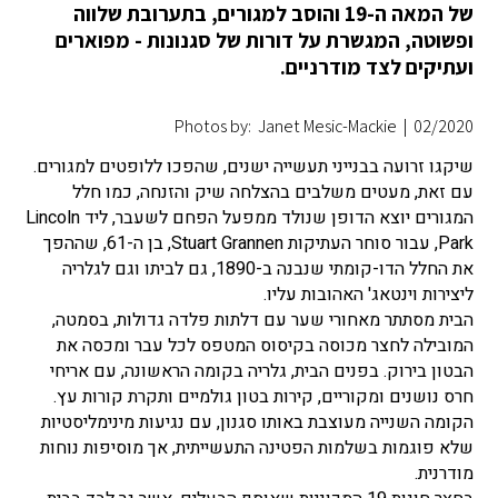
של המאה ה-19 והוסב למגורים, בתערובת שלווה
ופשוטה, המגשרת על דורות של סגנונות - מפוארים
ועתיקים לצד מודרניים.
Photos by: Janet Mesic-Mackie
|
02/2020
שיקגו זרועה בבנייני תעשייה ישנים, שהפכו ללופטים למגורים.
עם זאת, מעטים משלבים בהצלחה שיק והזנחה, כמו חלל
המגורים יוצא הדופן שנולד ממפעל הפחם לשעבר, ליד Lincoln
Park, עבור סוחר העתיקות Stuart Grannen, בן ה-61, שההפך
את החלל הדו-קומתי שנבנה ב-1890, גם לביתו וגם לגלריה
ליצירות וינטאג' האהובות עליו.
הבית מסתתר מאחורי שער עם דלתות פלדה גדולות, בסמטה,
המובילה לחצר מכוסה בקיסוס המטפס לכל עבר ומכסה את
הבטון בירוק. בפנים הבית, גלריה בקומה הראשונה, עם אריחי
חרס נושנים ומקוריים, קירות בטון גולמיים ותקרת קורות עץ.
הקומה השנייה מעוצבת באותו סגנון, עם נגיעות מינימליסטיות
שלא פוגמות בשלמות הפטינה התעשייתית, אך מוסיפות נוחות
מודרנית.