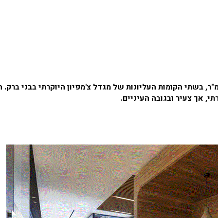
רד עורכי דין צעיר ודינאמי, המשתרע על פני 3000 מ"ר, בשתי הקומות העליונות של מגדל צ'מפיון היוקרתי בבני ברק.
י, אך צעיר ובגובה העיניים.