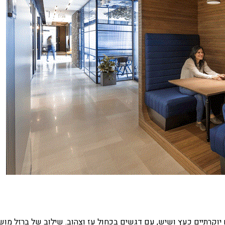
יוקרתיים כעץ ושיש, עם דגשים בכחול עז וצהוב. שילוב של ברזל מוש