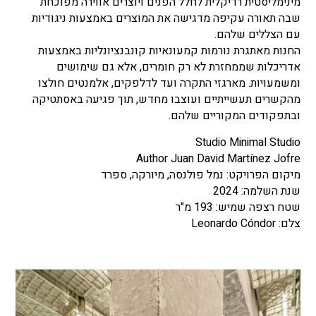
מינימליסטית רדיקלית לחלל הפנים ויוצרים אווירה מפוכחת
שבה תאורה עקיפה מדגישה את המוצרים באמצעות ניגודיות
עם הצללים שלהם.
החנות מאתגרת נורמות קמעונאיות קונבנציונליות באמצעות
אדריכלות שממחזרת לא רק חומרים, אלא גם שימושים
ומשמעויות. מארגזי התקרה ועד לדלפקים, אלמנטים חולצו
מהקשרים תעשייתיים ועוצבו מחדש, תוך פגיעה באסתטיקה
ובתפקודים המקוריים שלהם.
Studio Minimal Studio
Author Juan David Martínez Jofre
מיקום הפרויקט: נמל פולנסה, מיורקה,
ספרד
שנת השלמה: 2024
שטח רצפה שמיש: 193 מ"ר
צלם: Leonardo Cóndor