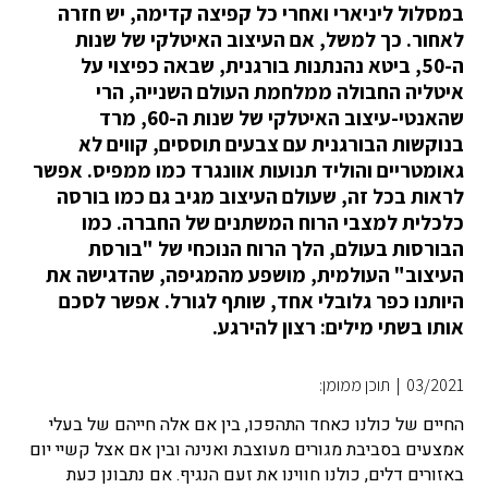
במסלול ליניארי ואחרי כל קפיצה קדימה, יש חזרה
לאחור. כך למשל, אם העיצוב האיטלקי של שנות
ה-50, ביטא נהנתנות בורגנית, שבאה כפיצוי על
איטליה החבולה ממלחמת העולם השנייה, הרי
שהאנטי-עיצוב האיטלקי של שנות ה-60, מרד
בנוקשות הבורגנית עם צבעים תוססים, קווים לא
גאומטריים והוליד תנועות אוונגרד כמו ממפיס. אפשר
לראות בכל זה, שעולם העיצוב מגיב גם כמו בורסה
כלכלית למצבי הרוח המשתנים של החברה. כמו
הבורסות בעולם, הלך הרוח הנוכחי של "בורסת
העיצוב" העולמית, מושפע מהמגיפה, שהדגישה את
היותנו כפר גלובלי אחד, שותף לגורל. אפשר לסכם
אותו בשתי מילים: רצון להירגע.
03/2021
|
תוכן ממומן:
החיים של כולנו כאחד התהפכו, בין אם אלה חייהם של בעלי
אמצעים בסביבת מגורים מעוצבת ואנינה ובין אם אצל קשיי יום
באזורים דלים, כולנו חווינו את זעם הנגיף. אם נתבונן כעת