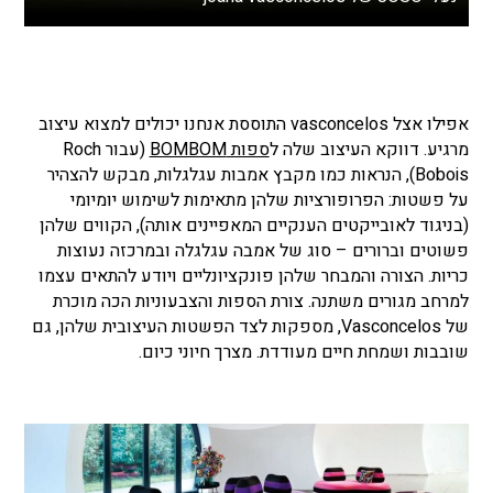
אפילו אצל vasconcelos התוססת אנחנו יכולים למצוא עיצוב
מרגיע. דווקא העיצוב שלה ל
ספות BOMBOM
(עבור Roch
Bobois), הנראות כמו מקבץ אמבות עגלגלות, מבקש להצהיר
על פשטות: הפרופורציות שלהן מתאימות לשימוש יומיומי
(בניגוד לאובייקטים הענקיים המאפיינים אותה), הקווים שלהן
פשוטים וברורים – סוג של אמבה עגלגלה ובמרכזה נעוצות
כריות. הצורה והמבחר שלהן פונקציונליים ויודע להתאים עצמו
למרחב מגורים משתנה. צורת הספות והצבעוניות הכה מוכרת
של Vasconcelos, מספקות לצד הפשטות העיצובית שלהן, גם
שובבות ושמחת חיים מעודדת. מצרך חיוני כיום.