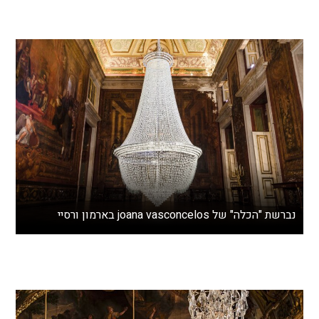
נברשת "הכלה" של joana vasconcelos בארמון ורסיי