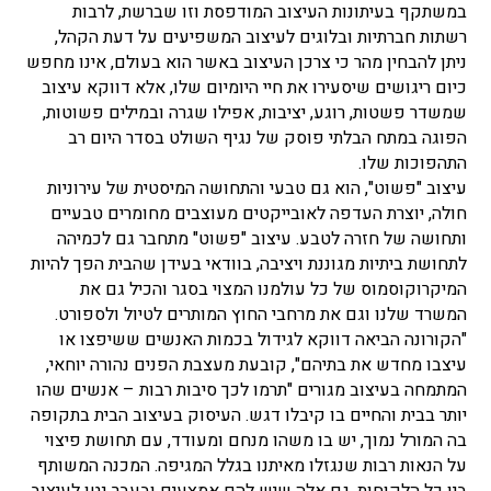
במשתקף בעיתונות העיצוב המודפסת וזו שברשת, לרבות
רשתות חברתיות ובלוגים לעיצוב המשפיעים על דעת הקהל,
ניתן להבחין מהר כי צרכן העיצוב באשר הוא בעולם, אינו מחפש
כיום ריגושים שיסעירו את חיי היומיום שלו, אלא דווקא עיצוב
שמשדר פשטות, רוגע, יציבות, אפילו שגרה ובמילים פשוטות,
הפוגה במתח הבלתי פוסק של נגיף השולט בסדר היום רב
התהפוכות שלו.
עיצוב "פשוט", הוא גם טבעי והתחושה המיסטית של עירוניות
חולה, יוצרת העדפה לאובייקטים מעוצבים מחומרים טבעיים
ותחושה של חזרה לטבע. עיצוב "פשוט" מתחבר גם לכמיהה
לתחושת ביתיות מגוננת ויציבה, בוודאי בעידן שהבית הפך להיות
המיקרוקוסמוס של כל עולמנו המצוי בסגר והכיל גם את
המשרד שלנו וגם את מרחבי החוץ המותרים לטיול ולספורט.
"הקורונה הביאה דווקא לגידול בכמות האנשים ששיפצו או
עיצבו מחדש את בתיהם", קובעת מעצבת הפנים נהורה יוחאי,
המתמחה בעיצוב מגורים "תרמו לכך סיבות רבות – אנשים שהו
יותר בבית והחיים בו קיבלו דגש. העיסוק בעיצוב הבית בתקופה
בה המורל נמוך, יש בו משהו מנחם ומעודד, עם תחושת פיצוי
על הנאות רבות שנגזלו מאיתנו בגלל המגיפה. המכנה המשותף
בין כל הלקוחות, גם אלה שיש להם אמצעים ובעבר נטו לעיצוב