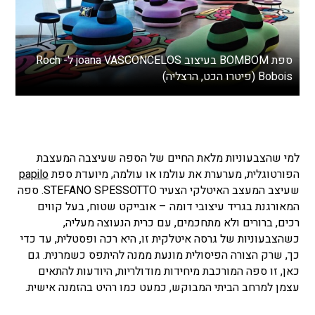
ספת BOMBOM בעיצוב joana VASCONCELOS ל- Roch
Bobois (פיטרו הכט, הרצליה)
למי שהצבעוניות מלאת החיים של הספה שעיצבה המעצבת
הפורטוגלית, מערערת את עולמו או עולמה, מיועדת ספת
papilo
שעיצב המעצב האיטלקי הצעיר STEFANO SPESSOTTO. ספה
המאורגנת בגריד עיצובי דומה – אובייקט שטוח, בעל קווים
רכים, ברורים ולא מתחכמים, עם כרית הנעוצה מעליה,
כשהצבעוניות של גרסה איטלקית זו, היא רכה ופסטלית, עד כדי
כך, שרק הצורה הפיסולית מונעת ממנה להיתפס כשמרנית. גם
כאן, זו ספה המורכבת מיחידות מודולריות, היודעות להתאים
עצמן למרחב הביתי המבוקש, כמעט כמו רהיט בהזמנה אישית.