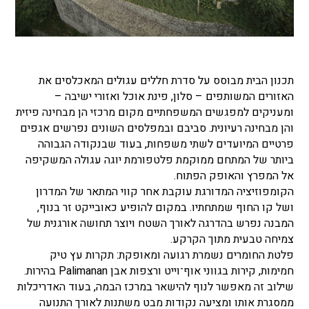
תכנון הבית מבוסס על סדרת חללים עגולים המאכלסים את
האזורים המשותפים – סלון, פינת אוכל ואזורי ישיבה –
ומעניקים למפגשים המשפחתיים מקום מרכזי הן מבחינה פיזית
והן מבחינה רעיונית. סביבם ובמפלסים השונים נפרשים אגפים
פרטיים המיועדים לשתי משפחות, בעוד שבנקודה הגבוהה
ביותר של המתחם ממוקמת פלטפורמת יוגה עגולה המשקיפה
אל המפרץ והאופק הפתוח.
הקומפוזיציה המדורגת עוקבת אחר קווי המתאר של המדרון
ושל קו החוף שמתחתיו. במקום להופיע כאובייקט זר בנוף,
המבנה נפרש בהדרגה לאורך השטח ויוצר תחושה אורגנית של
צמיחה טבעית מתוך הקרקע.
פלטת החומרים נשמרת רגועה ומאופקת: תקרות עץ טיק
חמימות, קירות בגווני אוף־וייט ורצפות אבן Palimanan בהירות.
שילוב זה מאפשר לנוף להישאר במרכז הבמה, בעוד האדריכלות
ממסגרת אותו ומציעה נקודות מבט משתנות לאורך התנועה