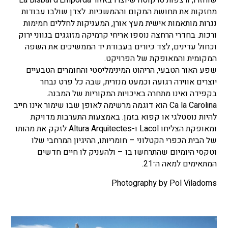
מחזקות את תחושת המקום וההמשכיות. לצדן שולבו עבודות
נגרות מותאמות אישית מעץ אורן, המעניקות לחללים חמימות
ורכות. בחדרי הרחצה נוספו אריחי קרמיקה מזוגגים בגווני ירוק
וכחול עדינים, לצד כיורים בעבודת יד הממשיכים את השפה
המקומית והמאופקת של הפרויקט.
שפע האור הטבעי, הריהוט המינימליסטי והחומרים הטבעיים
יוצרים אווירה רגועה וכמעט מנזרית, שבה כל פרט נבחר
בקפידה ואינו מתחרה באיכויות המקוריות של המבנה.
Ca la Carolina הוא דוגמה מרשימה לאופן שבו שימור אינו חייב
להיות נוסטלגי או קפוא בזמן. באמצעות התערבות מדויקת
ומאופקת הצליחו Lacol ו-Altura Arquitectes לזקק את מהותו
של הבית הכפרי הקטלוני – חומריותו, ההיגיון המרחבי שלו
וטקסי היומיום שהתרחשו בו – ולהעניק לו חיים חדשים
המתאימים למאה ה־21.
Photography by Pol Viladoms