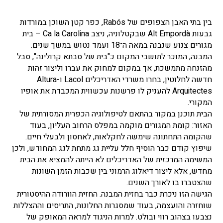
בין בתי האבן הצפופים של Rabós, כפר קטן השוכן במורדות
גבעות Alt Empordà שבקטלוניה, ניצב Ca la Carolina – בית
מגורים צנוע שנבנה במאה ה־18 ועמד נטוש במשך שנים.
המבנה, המוכר לתושבי המקום כ"בית של סבתא קרולינה", סבל
מהזנחה מתמשכת, אך במקום למחוק את עברו וליצור זהות
חדשה לחלוטין, בחרו משרדי האדריכלים Lacol ו-Altura
Arquitectes להעניק לו פרשנות עכשווית המכבדת את אופיו
המקורי.
הבית תוכנן במקור בהתאם לטיפולוגיה הכפרית המסורתית של
האזור: קומת המגורים מוקמה במפלס הרחוב העליון, בעוד
שהקומה התחתונה שימשה לחקלאות, לאחסון ולבעלי חיים.
שיפוץ קודם כבר הוסיף חלל עליית גג מתחת לגג המחודש, ולכן
המשימה המרכזית של האדריכלים לא הייתה להמציא את הבית
מחדש, אלא ליצור דיאלוג הרמוני בין שכבות הזמן השונות
שהצטברו בו לאורך השנים.
הגישה הזו ניכרת כבר בחזית המבנה. החזית הוורודה ההיסטורית
שוחזרה והועצמה, בעוד שמסגרות החלונות, התריסים וההצללות
נצבעו בצהוב רווי ובולט. למרות הניגוד למראה המאופק של