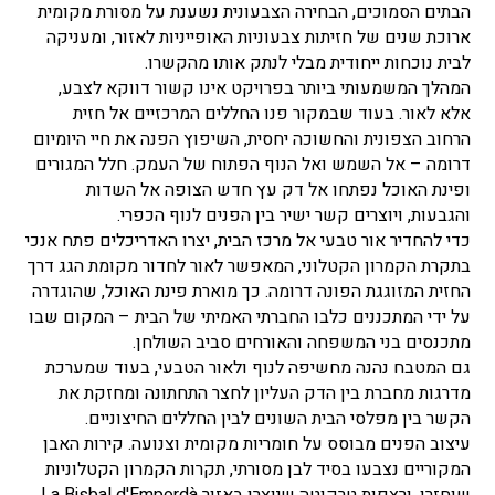
הבתים הסמוכים, הבחירה הצבעונית נשענת על מסורת מקומית
ארוכת שנים של חזיתות צבעוניות האופייניות לאזור, ומעניקה
לבית נוכחות ייחודית מבלי לנתק אותו מהקשרו.
המהלך המשמעותי ביותר בפרויקט אינו קשור דווקא לצבע,
אלא לאור. בעוד שבמקור פנו החללים המרכזיים אל חזית
הרחוב הצפונית והחשוכה יחסית, השיפוץ הפנה את חיי היומיום
דרומה – אל השמש ואל הנוף הפתוח של העמק. חלל המגורים
ופינת האוכל נפתחו אל דק עץ חדש הצופה אל השדות
והגבעות, ויוצרים קשר ישיר בין הפנים לנוף הכפרי.
כדי להחדיר אור טבעי אל מרכז הבית, יצרו האדריכלים פתח אנכי
בתקרת הקמרון הקטלוני, המאפשר לאור לחדור מקומת הגג דרך
החזית המזוגגת הפונה דרומה. כך מוארת פינת האוכל, שהוגדרה
על ידי המתכננים כלבו החברתי האמיתי של הבית – המקום שבו
מתכנסים בני המשפחה והאורחים סביב השולחן.
גם המטבח נהנה מחשיפה לנוף ולאור הטבעי, בעוד שמערכת
מדרגות מחברת בין הדק העליון לחצר התחתונה ומחזקת את
הקשר בין מפלסי הבית השונים לבין החללים החיצוניים.
עיצוב הפנים מבוסס על חומריות מקומית וצנועה. קירות האבן
המקוריים נצבעו בסיד לבן מסורתי, תקרות הקמרון הקטלוניות
שוחזרו, ורצפות טרקוטה שיוצרו באזור La Bisbal d'Empordà