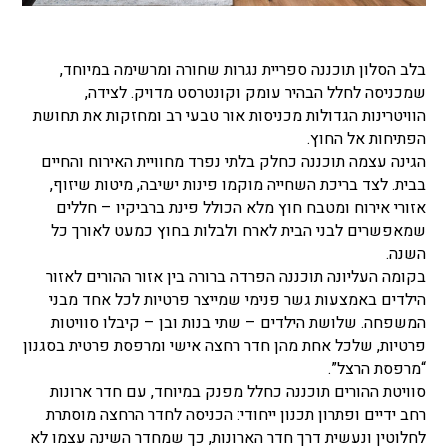
בלב הסלון תוכננה ספריית נגרות שחורה ומרשימה במיוחד,
שמכניסה לחלל הבהיר עומק וקונטרסט מדויק. לצידה,
הוויטרינות הגדולות מכניסות אור טבעי רב ומחזקות את תחושת
הפתיחות אל החוץ.
הגינה עצמה תוכננה כחלק בלתי נפרד מחוויית האירוח והחיים
בבית. לצד בריכת השחייה מוקמו פינות ישיבה, מיטות שיזוף,
אזורי אירוח ומטבח חוץ מלא הכולל פינת ברביקיו – חללים
שמאפשרים לבני הבית לארח ולבלות בחוץ כמעט לאורך כל
השנה.
בקומה העליונה תוכננה הפרדה ברורה בין אזור ההורים לאזור
הילדים באמצעות גשר פנימי שמייצר פרטיות לכל אחד מבני
המשפחה. שלושת הילדים – שתי בנות ובן – קיבלו סוויטות
פרטיות, שלכל אחת מהן חדר רחצה אישי ומרפסת פרטית בסגנון
“מרפסת הרצל”.
סוויטת ההורים תוכננה כחלל מפנק במיוחד, עם חדר ארונות
רחב ידיים ופתרון תכנון ייחודי: הכניסה לחדר הרחצה מוסתרת
לחלוטין ונעשית דרך חדר הארונות, כך שמחדר השינה עצמו לא