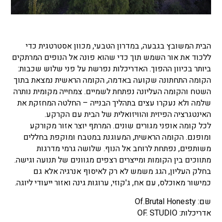
הבית המשובץ בגבעה,
במדרון הטבעי, מכוון אסטרטגית כדי
ללכוד את אור השמש תוך כדי שהוא פונה אל הנופים המרתקים
ביותר בכיוון ההפוך. האדריכלות נפרשת על פני שלוש שכבות:
הקומה התחתונה שקועה באדמה, הקומה הראשית נמצאת בתוך
השטח והקומה העליונה נפתחת לשמיים. צמחייה מקומית נותרה
שלמה ולא נעקרו עצים בתהליך הבנייה – החלטה המחזקת את
האינטגרציה הפיזית והוויזואלית של הבית עם הקרקע.
לכל קומה אופני מגורים שונים. המרתף יוצר אזור מקורקע
ומופנם. הקומה הראשית, המעוגנת במטבח ומוקפת בחללים
משותפים, נפתחת לרוחב אל הנוף. שלושה גרמי מדרגות
מתווכים בין הקומות ומייצרים רצפים מגוונים של תנועה וגישה.
בחלק העליון, הגג משמש לא רק לאיסוף אנרגיה אלא גם
כמישור מאוכלס, עם אח, ג'קוזי, ערוגות גינה ואזור ייעודי ליוגה.
שם:
Of.Brutal Honesty
אדריכלות:
OF. STUDIO