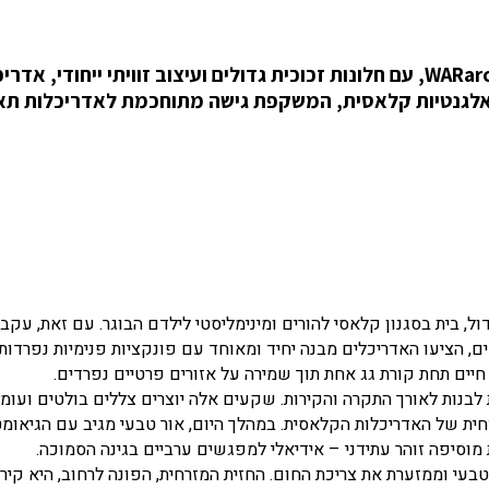
בית לבן מינימליסטי עכשווי ושקוע, שתכננו WARarchitect, עם חלונות זכוכית גדולים ועיצוב זוויתי ייחודי, 
עם אלגנטיות קלאסית, המשקפת גישה מתוחכמת לאדריכלות תא
ל, בית בסגנון קלאסי להורים ומינימליסטי לילדם הבוגר. עם זאת, עקב
ים, הציעו האדריכלים מבנה יחיד ומאוחד עם פונקציות פנימיות נפרדות.
 חיים תחת קורת גג אחת תוך שמירה על אזורים פרטיים נפרדים.
בנות לאורך התקרה והקירות. שקעים אלה יוצרים צללים בולטים ועומק
חית של האדריכלות הקלאסית. במהלך היום, אור טבעי מגיב עם הגיאומט
מוסיפה זוהר עתידני – אידיאלי למפגשים ערביים בגינה הסמוכה.
טבעי וממזערת את צריכת החום. החזית המזרחית, הפונה לרחוב, היא קיר