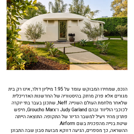
הנכס, שמחירו המבוקש עומד על 1.95 מיליון דולר, אינו רק בית
מגורים אלא פרק מרתק בהיסטוריה של החדשנות האדריכלית
שלאחר מלחמת העולם השנייה. Neff, שתכנן בעבר בתי יוקרה
לכוכבי הוליווד ובהם Judy Garland ו־Groucho Marx, חיפש
פתרון מהיר ויעיל למשבר הדיור של התקופה. התוצאה הייתה
שיטת בנייה מהפכנית בשם Airform.
ההשראה, כך מספרים, הגיעה דווקא מבועת סבון שבה התבונן