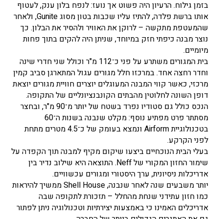
בזמן גילוח. הרעיון היה פשוט אך נועז: לנפח בלון ענק, לעטוף
אותו ברשת פלדה, להתיז עליו שכבות בטון מסוג Gunite, ולאחר
שהמעטפת מתקשה – לרוקן את האוויר ולהסיר את הבלון. כך
נוצר מבנה כיפתי חזק במיוחד, שניתן היה להקים בתוך פחות
מיומיים.
בית המגורים משתרע על פני כ־112 מ"ר וכולל שני חדרי שינה
וחדר רחצה אחד. במרכזו חלל מגורים עגול המתארגן סביב קמין
מרכזי, כאשר קווי המבנה המעוגלים יוצרים חוויית מגורים יוצאת
דופן השונה לחלוטין מהבתים הקונבנציונליים של התקופה.
הנכס כולל גם סטודיו נפרד בשטח של יותר מ־90 מ"ר, ובחצר
מסתתר פרט מפתיע נוסף: מקלט שנבנה בשנות ה־60
בטכנולוגיית Airform ונמצא בעומק של כ־4.5 מטרים מתחת
לפני הקרקע.
בעלי הבית הנוכחיים ביצעו שיקום מקיף למבנה תוך הקפדה על
שימור החזון המקורי של Neff. התוצאה היא שילוב נדיר בין
אדריכלות ניסיונית, ערך היסטורי ומגורים עכשוויים.
יותר משבעים שנה לאחר שנבנה, Shell House ממשיך להיראות
כמו חזון עתידני שנחת מהחלל – תזכורת לתקופה שבה
אדריכלים האמינו כי באמצעות יצירתיות וטכנולוגיה ניתן לפתור
גם את האתגרים הגדולים ביותר של החברה.