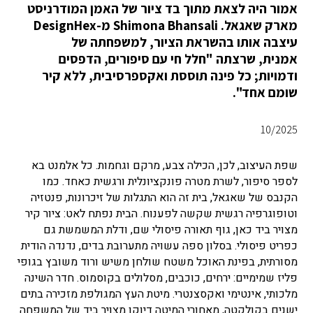
אמור היה לצאת מתוך בד ציור של האמן המודרניסט
מארק שאגאל. Shimona Bhansali מ-DesignHex
עיצבה אותו בהשראת הציור, למשפחתה של
אמנית, שרצתה "חלל חי עם סיפורים, הדפסים
ודמויות; כל פינה תוססת ואקספרסיבית, ללא קיר
שומם אחד".
10/2025
שפת העיצוב, לכן, הכילה צבע, מרקם וגחמות. כל אלמנט בא
לספר סיפור, לשרת מטרה פונקציונלית ורגשית כאחד. כמו
הקנבס של שאגאל, בית זה הוא התגלות של זיכרונות, פנטזיה
וטופוגרפיה רגשית שקשה לפענוח. הבית נפתח לאט: ציור קיר
מצויר ביד כאן, גוף תאורה פיסולי שם, ודלת המשמשת גם
כפריט פיסולי. ב
סלון ספה עשויה מתערובת בדים, נדנדה הודית
מסורתית, ב
פינת האוכל משטח שולחן משיש ורוד משובץ בגופי
פליז שמימיים: ירחים, כוכבים, מסלולים בקוסמוס.
חדר השינה
מלכותי, אינטימי ואקסצנטרי. מיטת העץ המגולפת מזכירה בתים
ישנים בקולקטה, מאחורי המיטה דיוקן מצויר ביד של המשפחה