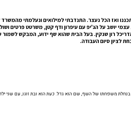
ית שתכננו ואז הכל נעצר. התנדבתי למילואים ונעלמתי מהמשרד
עצמי יושב על הג'יפ עם עיפרון ודף קטן, משרטט פרטים ושול
ריכל רון שנקין. בעל הבית שהוא שף ידוע, המבקש לשמור ע
ת לציון סיום העבודה.
הבית בשטח בנוי של 209 מ"ר, נמצאים בנחלת משפחתו של השף, שם הוא גדל. כעת הוא ובת זוגו, עם שני י