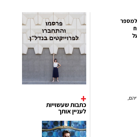
 למספר
ח
ל
לדיהם,
כתבות שעשוייות
לעניין אותך