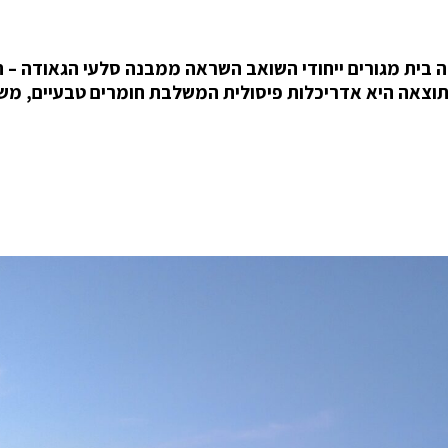
יצרו ב־Paradise Valley שבאריזונה בית מגורים ייחודי השואב השראה ממבנה סלעי הגאודה
תוצאה היא אדריכלות פיסולית המשלבת חומרים טבעיים, מש